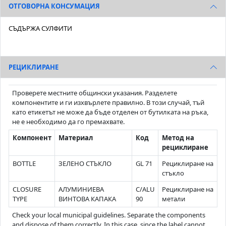
ОТГОВОРНА КОНСУМАЦИЯ
СЪДЪРЖА СУЛФИТИ
РЕЦИКЛИРАНЕ
Проверете местните общински указания. Разделете
компонентите и ги изхвърлете правилно. В този случай, тъй
като етикетът не може да бъде отделен от бутилката на ръка,
не е необходимо да го премахвате.
Компонент
Материал
Код
Метод на
рециклиране
BOTTLE
ЗЕЛЕНО СТЪКЛО
GL 71
Рециклиране на
стъкло
CLOSURE
АЛУМИНИЕВА
C/ALU
Рециклиране на
TYPE
ВИНТОВА КАПАКА
90
метали
Check your local municipal guidelines. Separate the components
and dispose of them correctly. In this case, since the label cannot