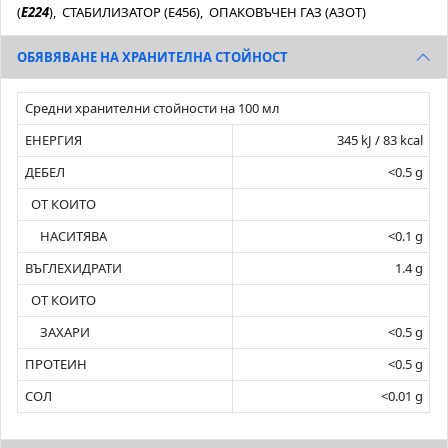
(
E224
), СТАБИЛИЗАТОР (E456), ОПАКОВЪЧЕН ГАЗ (АЗОТ)
OБЯBЯBAHE HА ХРАНИТЕЛНА СТОЙНОСТ
Средни хранителни стойности на 100 мл
ЕНЕРГИЯ
345 kJ / 83 kcal
ДЕБЕЛ
<0.5 g
ОТ КОИТО
НАСИТЯВА
<0.1 g
ВЪГЛЕХИДРАТИ
1.4 g
ОТ КОИТО
ЗАХАРИ
<0.5 g
ПРОТЕИН
<0.5 g
СОЛ
<0.01 g