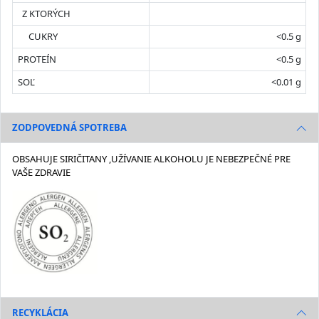
Z KTORÝCH
CUKRY
<0.5 g
PROTEÍN
<0.5 g
SOĽ
<0.01 g
ZODPOVEDNÁ SPOTREBA
OBSAHUJE SIRIČITANY ,UŽÍVANIE ALKOHOLU JE NEBEZPEČNÉ PRE
VAŠE ZDRAVIE
RECYKLÁCIA