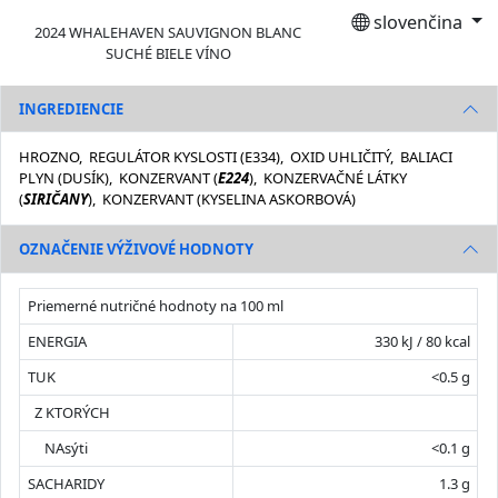
slovenčina
2024 WHALEHAVEN SAUVIGNON BLANC
SUCHÉ BIELE VÍNO
INGREDIENCIE
HROZNO, REGULÁTOR KYSLOSTI (E334), OXID UHLIČITÝ, BALIACI
PLYN (DUSÍK), KONZERVANT (
E224
), KONZERVAČNÉ LÁTKY
(
SIRIČANY
), KONZERVANT (KYSELINA ASKORBOVÁ)
OZNAČENIE VÝŽIVOVÉ HODNOTY
Priemerné nutričné hodnoty na 100 ml
ENERGIA
330 kJ / 80 kcal
TUK
<0.5 g
Z KTORÝCH
NAsýti
<0.1 g
SACHARIDY
1.3 g