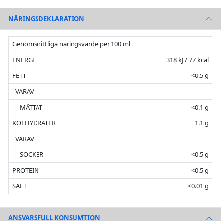
NÄRINGSDEKLARATION
Genomsnittliga näringsvärde per 100 ml
ENERGI
318 kJ / 77 kcal
FETT
<0.5 g
VARAV
MÄTTAT
<0.1 g
KOLHYDRATER
1.1 g
VARAV
SOCKER
<0.5 g
PROTEIN
<0.5 g
SALT
<0.01 g
ANSVARSFULL KONSUMTION