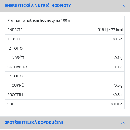
ENERGETICKÉ A NUTRIČĺ HODNOTY
Průměrné nutriční hodnoty na 100 ml
ENERGIE
318 kJ / 77 kcal
TLUSTÝ
<0.5 g
Z TOHO
NASÝTÍ
<0.1 g
SACHARIDY
1.1 g
Z TOHO
CUKRŮ
<0.5 g
PROTEIN
<0.5 g
SŮL
<0.01 g
SPOTŘEBITELSKÁ DOPORUČENĺ