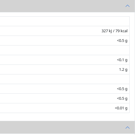
327 kJ / 79 kcal
<0.5 g
<0.1 g
1.2 g
<0.5 g
<0.5 g
<0.01 g