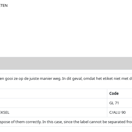
ETEN
n gooi ze op de juiste manier weg. In dit geval, omdat het etiket niet met 
Code
GL 71
EKSEL
C/ALU 90
se of them correctly. In this case, since the label cannot be separated from