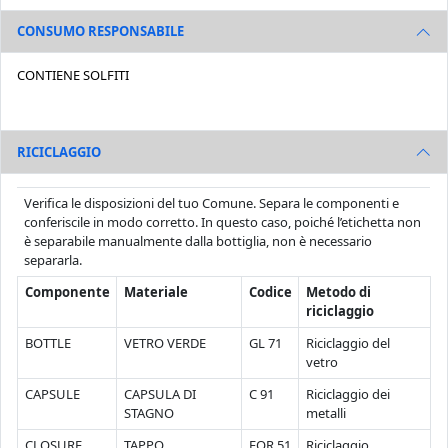
CONSUMO RESPONSABILE
CONTIENE SOLFITI
RICICLAGGIO
Verifica le disposizioni del tuo Comune. Separa le componenti e
conferiscile in modo corretto. In questo caso, poiché l’etichetta non
è separabile manualmente dalla bottiglia, non è necessario
separarla.
Componente
Materiale
Codice
Metodo di
riciclaggio
BOTTLE
VETRO VERDE
GL 71
Riciclaggio del
vetro
CAPSULE
CAPSULA DI
C 91
Riciclaggio dei
STAGNO
metalli
CLOSURE
TAPPO
FOR 51
Riciclaggio