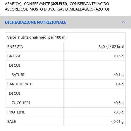
ARABICA), CONSERVANTE (
SOLFITI
), CONSERVANTE (ACIDO
ASCORBICO), MOSTO D'UVA, GAS D’IMBALLAGGIO (AZOTO)
DICHIARAZIONE NUTRIZIONALE
Valori nutrizionali medi per 100 ml
ENERGIA
340 kJ / 82 kcal
GRASSI
<0.5 g
DI CUI
SATURI
<0.1 g
CARBOIDRATI
1.4 g
DI CUI
ZUCCHERI
<0.5 g
PROTEINE
<0.5 g
SALE
<0.01 g