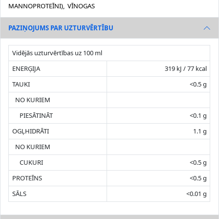
MANNOPROTEĪNI), VĪNOGAS
PAZIŅOJUMS PAR UZTURVĒRTĪBU
Vidējās uzturvērtības uz 100 ml
ENERĢIJA
319 kJ / 77 kcal
TAUKI
<0.5 g
NO KURIEM
PIESĀTINĀT
<0.1 g
OGĻHIDRĀTI
1.1 g
NO KURIEM
CUKURI
<0.5 g
PROTEĪNS
<0.5 g
SĀLS
<0.01 g