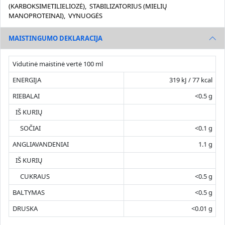
(KARBOKSIMETILIELIOZĖ), STABILIZATORIUS (MIELIŲ
MANOPROTEINAI), VYNUOGĖS
MAISTINGUMO DEKLARACIJA
Vidutinė maistinė vertė 100 ml
ENERGIJA
319 kJ / 77 kcal
RIEBALAI
<0.5 g
IŠ KURIŲ
SOČIAI
<0.1 g
ANGLIAVANDENIAI
1.1 g
IŠ KURIŲ
CUKRAUS
<0.5 g
BALTYMAS
<0.5 g
DRUSKA
<0.01 g