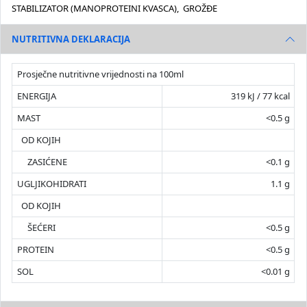
STABILIZATOR (MANOPROTEINI KVASCA), GROŽĐE
NUTRITIVNA DEKLARACIJA
Prosječne nutritivne vrijednosti na 100ml
ENERGIJA
319 kJ / 77 kcal
MAST
<0.5 g
OD KOJIH
ZASIĆENE
<0.1 g
UGLJIKOHIDRATI
1.1 g
OD KOJIH
ŠEĆERI
<0.5 g
PROTEIN
<0.5 g
SOL
<0.01 g