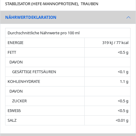
STABILISATOR (HEFE-MANNOPROTEINE), TRAUBEN
NÄHRWERTDEKLARATION
Durchschnittliche Nährwerte pro 100 ml
ENERGIE
319 kJ / 77 kcal
FETT
<0.5 g
DAVON
GESÄTTIGE FETTSÄUREN
<0.1 g
KOHLENHYDRATE
1.1 g
DAVON
ZUCKER
<0.5 g
EIWEIẞ
<0.5 g
SALZ
<0.01 g