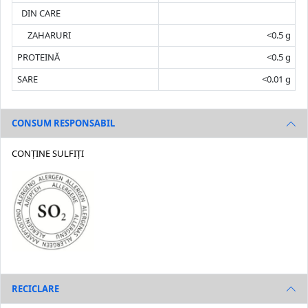
DIN CARE
ZAHARURI
<0.5 g
PROTEINĂ
<0.5 g
SARE
<0.01 g
CONSUM RESPONSABIL
CONȚINE SULFIȚI
RECICLARE