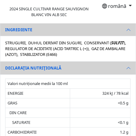
română
2024 SINGLE CULTIVAR RANGE SAUVIGNON
BLANC VIN ALB SEC
INGREDIENTE
STRUGURII, DUHUL DERIVAT DIN SUGURI, CONSERVANT (
SULFIT
),
REGULATOR DE ACIDITATE (ACID TARTRIC L (+)), GAZ DE AMBALARE
(AZOT), STABILIZATOR (E466)
DECLARAŢIA NUTRIŢIONALĂ
Valori nutriționale medii la 100 ml
ENERGIE
324 kJ / 78 kcal
GRAS
<0.5 g
DIN CARE
SATURATE
<0.1 g
CARBOHIDRATII
1.2 g