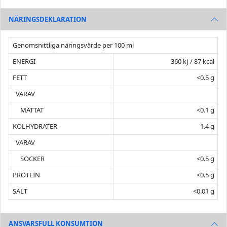
NÄRINGSDEKLARATION
Genomsnittliga näringsvärde per 100 ml
ENERGI
360 kJ / 87 kcal
FETT
<0.5 g
VARAV
MÄTTAT
<0.1 g
KOLHYDRATER
1.4 g
VARAV
SOCKER
<0.5 g
PROTEIN
<0.5 g
SALT
<0.01 g
ANSVARSFULL KONSUMTION