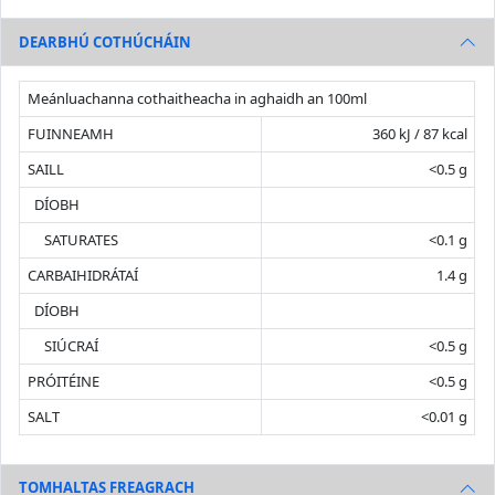
DEARBHÚ COTHÚCHÁIN
Meánluachanna cothaitheacha in aghaidh an 100ml
FUINNEAMH
360 kJ / 87 kcal
SAILL
<0.5 g
DÍOBH
SATURATES
<0.1 g
CARBAIHIDRÁTAÍ
1.4 g
DÍOBH
SIÚCRAÍ
<0.5 g
PRÓITÉINE
<0.5 g
SALT
<0.01 g
TOMHALTAS FREAGRACH