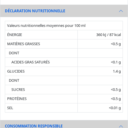
DÉCLARATION NUTRITIONNELLE
Valeurs nutritionnelles moyennes pour 100 ml
ÉNERGIE
360 kJ / 87 kcal
MATIÈRES GRASSES
<0.5 g
DONT
ACIDES GRAS SATURÉS
<0.1 g
GLUCIDES
1.4 g
DONT
SUCRES
<0.5 g
PROTÉINES
<0.5 g
SEL
<0.01 g
CONSOMMATION RESPONSIBLE