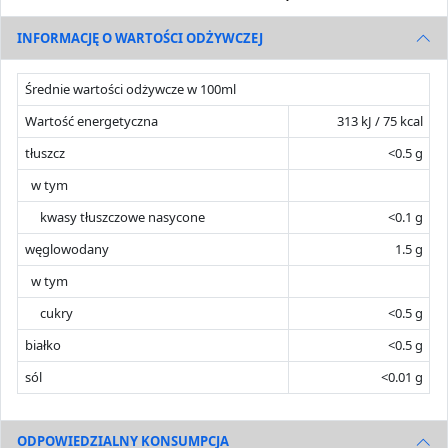
INFORMACJĘ O WARTOŚCI ODŻYWCZEJ
Średnie wartości odżywcze w 100ml
Wartość energetyczna
313 kJ / 75 kcal
tłuszcz
<0.5 g
w tym
kwasy tłuszczowe nasycone
<0.1 g
węglowodany
1.5 g
w tym
cukry
<0.5 g
białko
<0.5 g
sól
<0.01 g
ODPOWIEDZIALNY KONSUMPCJA