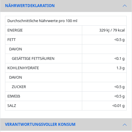
NÄHRWERTDEKLARATION
Durchschnittliche Nährwerte pro 100 ml
ENERGIE
329 kJ / 79 kcal
FETT
<0.5 g
DAVON
GESÄTTIGE FETTSÄUREN
<0.1 g
KOHLENHYDRATE
1.3 g
DAVON
ZUCKER
<0.5 g
EIWEIẞ
<0.5 g
SALZ
<0.01 g
VERANTWORTUNGSVOLLER KONSUM